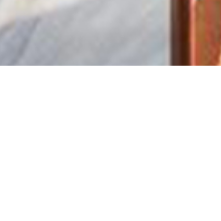
远见ESG丨龙光入选“ 20
T
T
T
Publish date: 19.06.2020
Size:
近日，由国家民政部指导，公益时报主办者的第十七届（