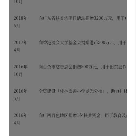
10月
2018年
向广东省扶贫济困日活动捐赠3200万元，用于广东
6月
2017年
向香港浸会大学基金会捐赠港币500万元，用于青
4月
2016年
向百色市慈善总会捐赠500万元，用于田东县作登乡
10月
2016年
全资建设「桂林崇善小学龙光分校」，助力桂林市
5月
2016年
向广西百色地区捐赠1亿扶贫资金，用于教育及基础
4月