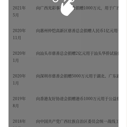
2021年
向广西光彩事业促进会捐赠1000万元，用于广西乡
5月
2020年
向惠州仲恺高新区慈善总会捐赠人民币1亿元用于仲
11月
2020年
向汕头市慈善总会捐赠2亿元用于汕头华侨试验区国
1月
2020年
向深圳市慈善会捐赠5000万元用于湖北、广东新冠
1月
2019年
向香港友好协进会捐赠港币1000万元用于公益慈善
8月
2018年
向中国共产党广西壮族自治区委员会统一战线工作部