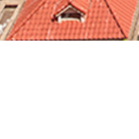
校园招聘
2019”光之子”校园招聘全新启动
工作地点:
深圳 惠州 东莞 广州 佛山 肇庆 汕头 珠海 中山 阳江 南
宣讲会: