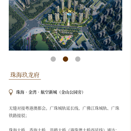
珠海玖龙府
珠海•金湾•航空新城（金山公园旁）
无缝对接粤港澳都会。广珠城轨延长线、广佛江珠城轨、广珠
铁路接驳；
珠海大桥、香海大桥、洪鹤大桥（港珠澳大桥西延线）通达；