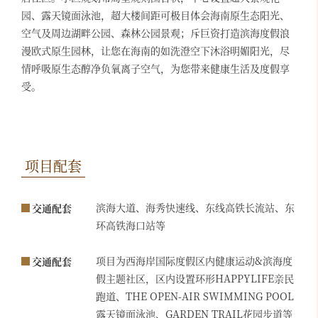
园、露天镜面泳池，超大楼间距可极目体会海南原生态阳光、
空气及周边湖畔公园、森林公园景观；斥巨资打造滨海度假浪
漫欧式原生园林，让您在海南的如洗澄空下沐浴明媚阳光，尽
情呼吸原生态醇净负氧离子空气，为您带来健康生活及度假享
受。
项目配套
滨海大道、海秀快速线、东线高铁长流站、东
交通配套
环高铁海口站等
项目为西海岸国际度假区内健康运动&滨海度
交通配套
假主题社区，区内设置环形HAPPYLIFE亲民
跑道、THE OPEN-AIR SWIMMING POOL
露天镜面泳池、GARDEN TRAIL花园步道等