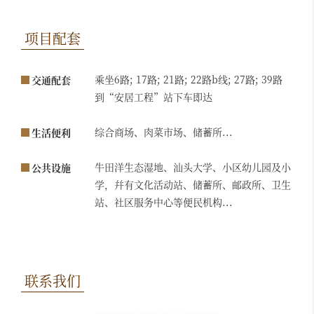
项目配套
乘坐6路; 17路; 21路; 22路b线; 27路; 39路
交通配套
到“安居工程”站下车即达
综合商场、肉菜市场、储蓄所...
生活便利
牛田洋生态湿地、汕头大学、小区幼儿园及小
公共设施
学，幷有文化活动站、储蓄所、邮政所、卫生
站、社区服务中心等便民机构...
联系我们