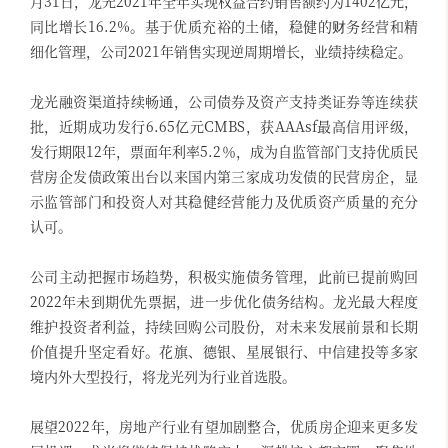
月31日，龙光2021年全年实现权益合约销售额约为1402亿元，
同比增长16.2%。基于优质充裕的土储，稳健的财务经营和精
细化管理，公司2021年销售实现逆周期增长，业绩持续稳定。
龙光融资渠道持续畅通，公司债券及资产支持类证券等连续获
批，近期成功发行6.65亿元CMBS，获AAAsf最高信用评级，
发行期限12年，票面年利率5.2％，成为自监管部门支持优质民
营房企发债政策出台以来国内第三家成功发债的民营房企，显
示监管部门和投资人对其稳健经营能力及优质资产质量的充分
认可。
公司主动把握市场趋势，积极实施债务管理，此前已提前购回
2022年未到期优先票据，进一步优化债务结构。龙光最大程度
维护投资者利益，持续回购公司股份，对未来发展前景和长期
价值提升坚定看好。花旗、德银、星展银行、中信建投等多家
境内外大型投行，将龙光列为行业首选股。
展望2022年，房地产行业有望加剧整合，优质房企迎来更多发