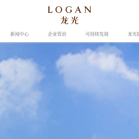
新闻中心
企业管治
可持续发展
龙光