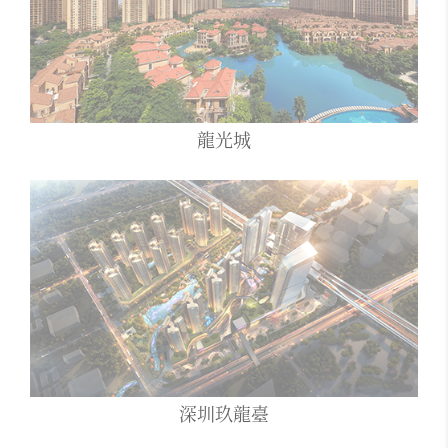
龍光城
深圳玖龍臺