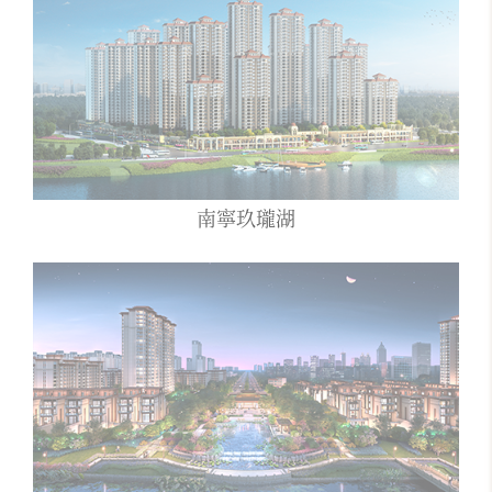
南寧玖瓏湖