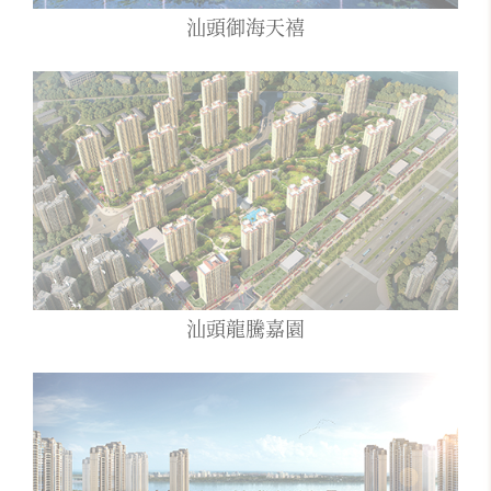
汕頭御海天禧
汕頭龍騰嘉園