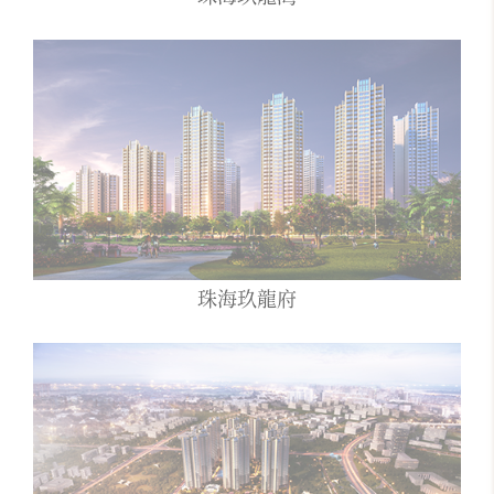
珠海玖龍府