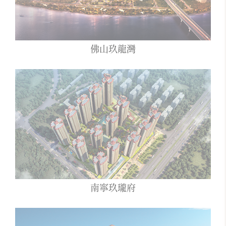
佛山玖龍灣
南寧玖瓏府