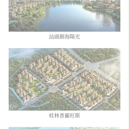
汕頭御海陽光
桂林普羅旺斯