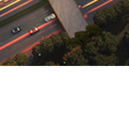
甸道西1號環球貿易廣場68樓02–03A室
2823 9200