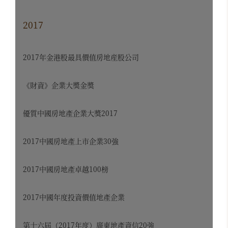
2017
2017年金港股最具價值房地産股公司
《財資》企業大獎金獎
優質中國房地產企業大獎2017
2017中國房地產上市企業30強
2017中國房地產卓越100榜
2017中國年度投資價值地產企業
第十六屆（2017年度）廣東地產資信20強