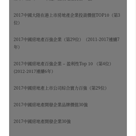
2017中國大陸在港上市房地產企業投資價值TOP10（第3
位）
2017中國房地產百強企業（第29位）（2011-2017連續7
年）
2017中國房地產百強企業 – 盈利性Top 10 （第4位）
(2012-2017連續6年）
2017中國房地產上市公司綜合實力百強（第29位）
2017中國房地產開發企業品牌價值30強
2017中國房地產開發企業30強