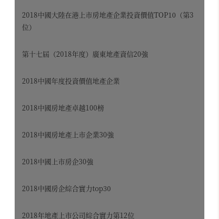
2018中國大陸在港上市房地產企業投資價值TOP10（第3
位）
第十七屆（2018年度）廣東地產資信20強
2018中國年度投資價值地產企業
2018中國房地產卓越100榜
2018中國房地產上市企業30強
2018中國上市房企30強
2018中國房企綜合實力top30
2018年地產上市公司綜合實力第12位