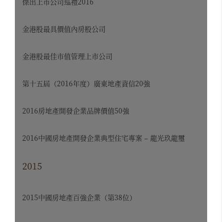
傑出上市公司巡禮2016
金港股最具價值內房股公司
金港股最佳市值管理上市公司
第十五屆（2016年度）廣東地產資信20強
2016房地產開發企業品牌價值50強
2016中國房地產開發企業典型住宅專案 – 龍光玖龍璽
2015
2015中國房地產百強企業（第38位）