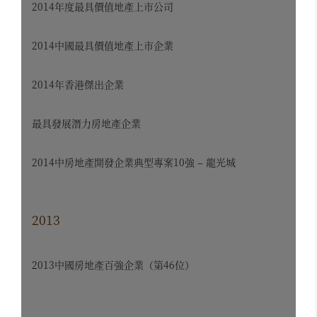
2014年度最具價值地產上市公司
2014中國最具價值地產上市企業
2014年香港傑出企業
最具發展潛力房地產企業
2014中房地產開發企業典型專案10強 – 龍光城
2013
2013中國房地產百強企業（第46位）