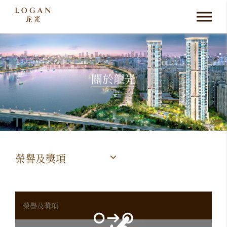
關於龍光
榮譽及獎項
榮譽及獎項